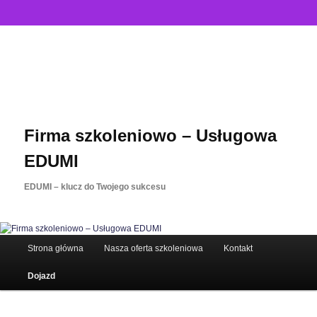
Firma szkoleniowo – Usługowa
EDUMI
EDUMI – klucz do Twojego sukcesu
Strona główna
Przeskocz
Nasza oferta szkoleniowa
Kontakt
Główne
Dojazd
do
menu
tekstu